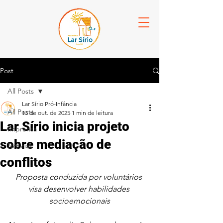
Post
All Posts
Lar Sírio Pró-Infância
All Posts
13 de out. de 2025
1 min de leitura
Lar Sírio inicia projeto
Imprensa
sobre mediação de
Notícias
conflitos
Proposta conduzida por voluntários 
visa desenvolver habilidades 
socioemocionais