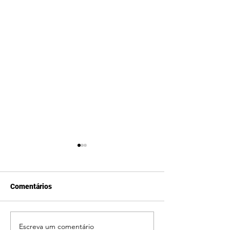
Comentários
Escreva um comentário
Festival Esportivo no Lar
Atendidos do Lar