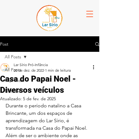
Post
All Posts
Lar Sírio Pró-Infância
All Posts
20 de dez. de 2022
1 min de leitura
Casa do Papai Noel -
Imprensa
Diversos veículos
Notícias
Atualizado:
5 de fev. de 2025
Durante o período natalino a Casa 
Brincante, um dos espaços de 
aprendizagem do Lar Sírio, é 
transformada na Casa do Papai Noel. 
Além de ser o ambiente onde as 