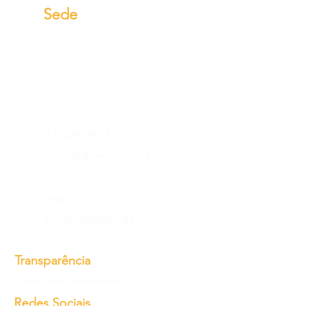
Sede
Rua Serra de Bragança,
1086 - Tatuapé, São Paulo
SP,
03318-000
(11) 2092-4811
contato@larsirio.org.br
CNPJ
62.187.562
/0001-43
Transparência
Clique aqui para acessar
Redes Sociais