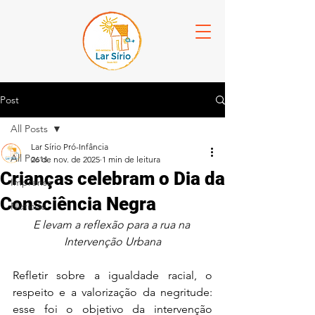
Post
All Posts
Lar Sírio Pró-Infância
All Posts
26 de nov. de 2025
1 min de leitura
Crianças celebram o Dia da
Imprensa
Consciência Negra
Notícias
E levam a reflexão para a rua na 
Intervenção Urbana
Refletir sobre a igualdade racial, o 
respeito e a valorização da negritude: 
esse foi o objetivo da intervenção 