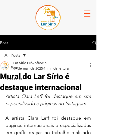
Post
All Posts
Lar Sírio Pró-Infância
All Posts
19 de mar. de 2025
1 min de leitura
Mural do Lar Sírio é
Imprensa
destaque internacional
Notícias
Artista Clara Leff foi destaque em site 
especializado e páginas no Instagram
A artista Clara Leff foi destaque em 
páginas internacionais e especializadas 
em graffit graças ao trabalho realizado 