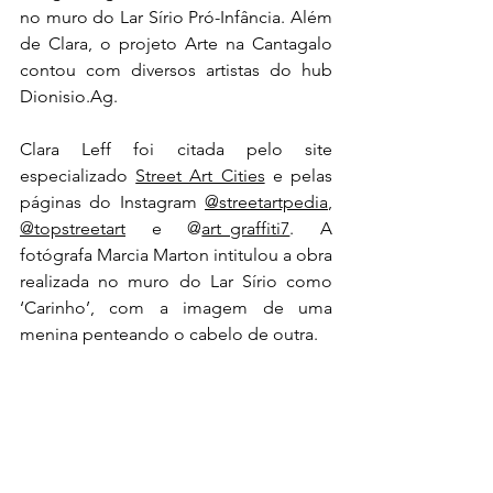
no muro do Lar Sírio Pró-Infância. Além 
de Clara, o projeto Arte na Cantagalo 
contou com diversos artistas do hub 
Dionisio.Ag
.
Clara Leff foi citada pelo site 
especializado 
Street Art Cities
 e pelas 
páginas do Instagram 
@streetartpedia
, 
@topstreetart
 e @
art_graffiti7
. A 
fotógrafa Marcia Marton intitulou a obra 
realizada no muro do Lar Sírio como 
‘Carinho’, com a imagem de uma 
menina penteando o cabelo de outra.