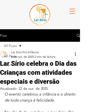
Post
All Posts
Lar Sírio Pró-Infância
All Posts
8 de out. de 2025
2 min de leitura
Lar Sírio celebra o Dia das
Imprensa
Crianças com atividades
Notícias
especiais e diversão
Atualizado:
22 de out. de 2025
O evento celebrou a infância e o direito 
de toda criança à felicidade.