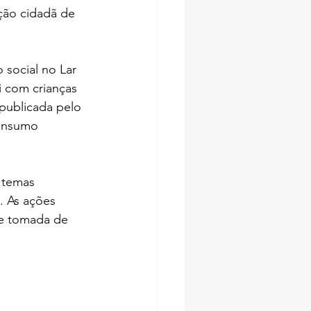
ção cidadã de 
social no Lar 
i com crianças 
publicada pelo 
consumo 
 temas 
. As ações 
 e tomada de 