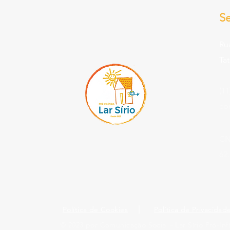
S
Ru
Ta
(11
co
CN
62
Política de Cookies
Política de Privacidad
© 2023 por Comunicação Social - Lar Sírio Pró-Inf