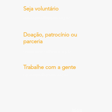
Seja voluntário
voluntarios@larsirio.org.br
Doação, patrocínio ou
parceria
relacionamento@larsirio.org.br
Trabalhe com a gente
candidato@larsirio.org.br
Início