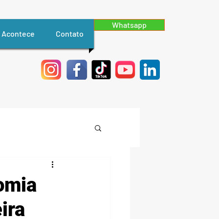
Whatsapp
Acontece
Contato
ersion
omia
ira