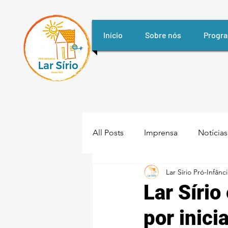
Início
Sobre nós
Progr
All Posts
Imprensa
Notícias
Lar Sírio Pró-Infânc
Lar Síri
por inici