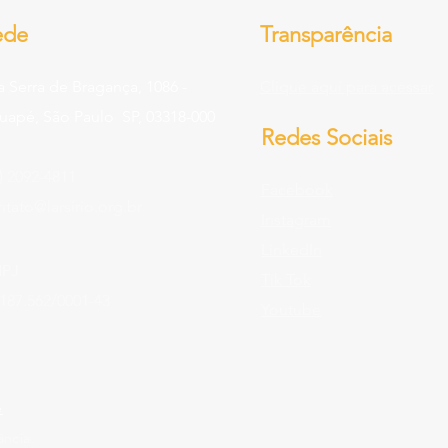
ede
Transparência
a Serra de Bragança, 1086 -
Clique aqui para acessar
tuapé, São Paulo SP, 03318-000
Redes Sociais
) 2092-4811
Facebook
ntato@larsirio.org.br
Instagram
LinkedIn
PJ
Tik Tok
.187.562/0001-43
Youtube
e
ância.