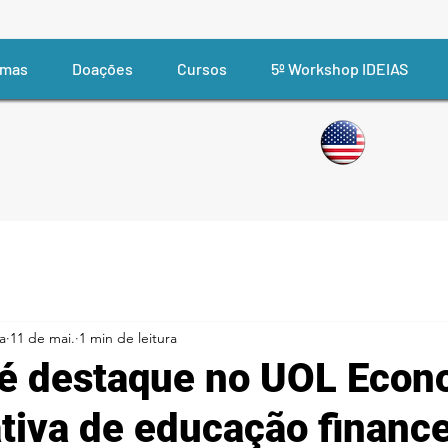
amas
Doações
Cursos
5º Workshop IDEIAS
English v
ia
11 de mai.
1 min de leitura
o é destaque no UOL Econ
ativa de educação finance