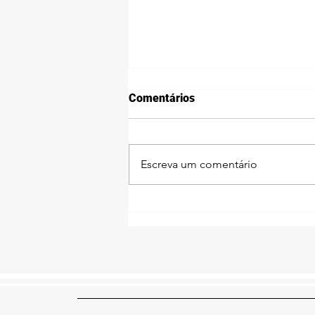
Comentários
Escreva um comentário
Atendidos do Lar Sírio fazem
passeio inesquecível ao
Museu do Futebol