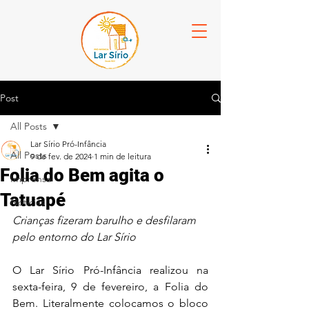
Post
All Posts
Lar Sírio Pró-Infância
All Posts
9 de fev. de 2024
1 min de leitura
Folia do Bem agita o
Imprensa
Tatuapé
Notícias
Crianças fizeram barulho e desfilaram 
pelo entorno do Lar Sírio
O Lar Sírio Pró-Infância realizou na 
sexta-feira, 9 de fevereiro, a Folia do 
Bem. Literalmente colocamos o bloco 