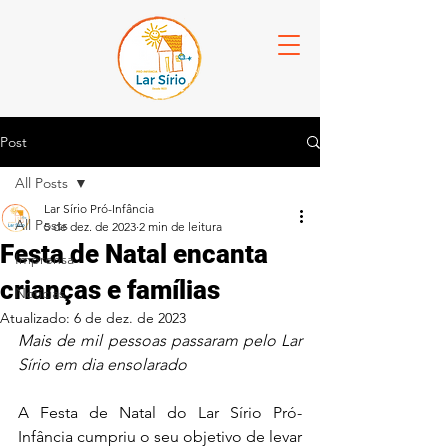
Post
All Posts
Lar Sírio Pró-Infância
All Posts
5 de dez. de 2023
2 min de leitura
Festa de Natal encanta
Imprensa
crianças e famílias
Notícias
Atualizado:
6 de dez. de 2023
Mais de mil pessoas passaram pelo Lar 
Sírio em dia ensolarado
A Festa de Natal do Lar Sírio Pró-
Infância cumpriu o seu objetivo de levar 