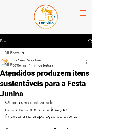
Post
All Posts
Lar Sírio Pró-Infância
All Posts
25 de mai.
1 min de leitura
Atendidos produzem itens
Imprensa
sustentáveis para a Festa
Notícias
Junina
Oficina une criatividade, 
reaproveitamento e educação 
financeira na preparação do evento