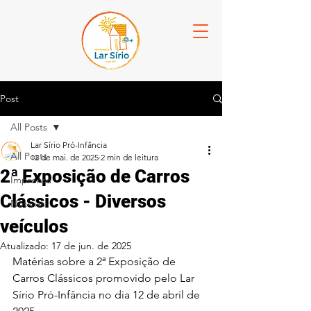
Post
All Posts
Lar Sírio Pró-Infância
All Posts
12 de mai. de 2025
2 min de leitura
2ª Exposição de Carros
Imprensa
Clássicos - Diversos
Notícias
veículos
Atualizado:
17 de jun. de 2025
Matérias sobre a 2ª Exposição de 
Carros Clássicos promovido pelo Lar 
Sírio Pró-Infância no dia 12 de abril de 